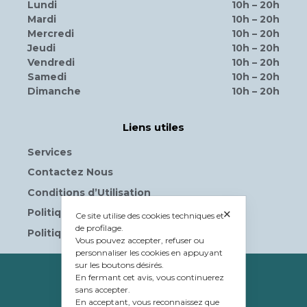
Lundi
10h – 20h
Mardi
10h – 20h
Mercredi
10h – 20h
Jeudi
10h – 20h
Vendredi
10h – 20h
Samedi
10h – 20h
Dimanche
10h – 20h
Liens utiles
Services
Contactez Nous
Conditions d’Utilisation
Politique de Confidentialité
✕
Ce site utilise des cookies techniques et
de profilage.
Politique de Cookies
Vous pouvez accepter, refuser ou
personnaliser les cookies en appuyant
sur les boutons désirés.
PROPRIÉTÉ
En fermant cet avis, vous continuerez
sans accepter.
© Tavolera S.r.l.
En acceptant, vous reconnaissez que