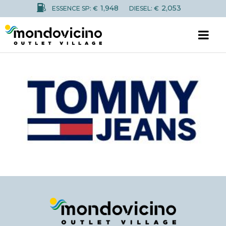
1,948
2,053
ESSENCE SP: €
DIESEL: €