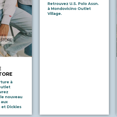
Retrouvez U.S. Polo Assn.
à Mondovicino Outlet
Village.
E
TORE
ture à
utlet
uvrez
 le nouveau
 aux
 et Dickies