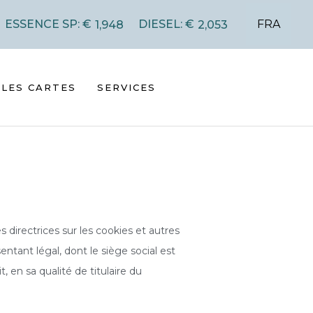
FRA
ESSENCE SP: €
DIESEL: €
1,948
2,053
LES CARTES
SERVICES
s directrices sur les cookies et autres
entant légal, dont le siège social est
en sa qualité de titulaire du