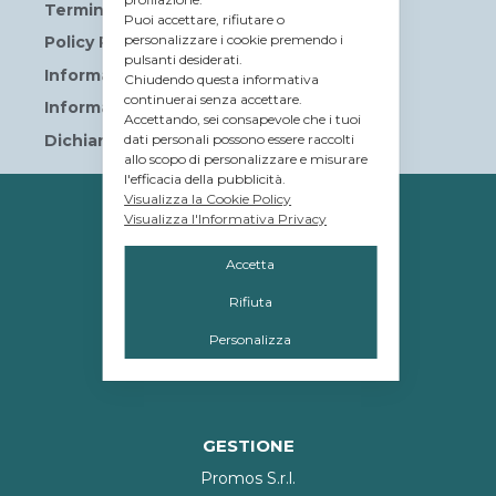
Termini e Condizioni
Puoi accettare, rifiutare o
personalizzare i cookie premendo i
Policy Privacy
pulsanti desiderati.
Informativa sui Cookies
Chiudendo questa informativa
continuerai senza accettare.
Informative privacy
Accettando, sei consapevole che i tuoi
Dichiarazione di accessibilità
dati personali possono essere raccolti
allo scopo di personalizzare e misurare
l'efficacia della pubblicità.
Visualizza la Cookie Policy
PROPRIETÀ
Visualizza l'Informativa Privacy
© Tavolera S.r.l.
Accetta
sede Legale e Amministrativa
Rifiuta
12084 Mondovì (CN)
Piazza G.Jemina 47
Personalizza
C.F. e P.IVA 02809110048
GESTIONE
Promos S.r.l.