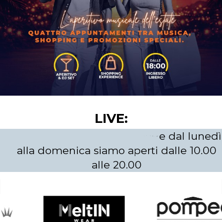
LIVE:
e
r
t
i
d
a
l
l
e
1
0
.
0
0
p
m
o
a
a
l
l
e
2
0
.
0
0