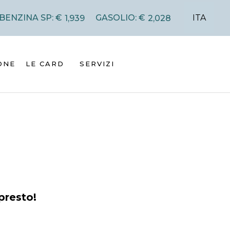
ITA
BENZINA SP: €
GASOLIO: €
1,939
2,028
ONE
LE CARD
SERVIZI
presto!