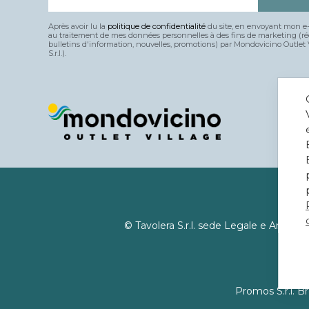
Après avoir lu la
politique de confidentialité
du site, en envoyant mon e-
au traitement de mes données personnelles à des fins de marketing (r
bulletins d'information, nouvelles, promotions) par Mondovicino Outlet 
S.r.l.).
© Tavolera S.r.l. sede Legale e Ammin
Promos S.r.l. B