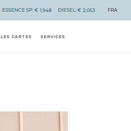
FRA
ESSENCE SP: €
DIESEL: €
1,948
2,053
LES CARTES
SERVICES