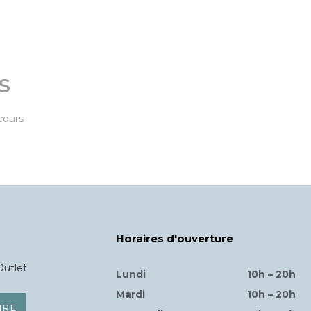
S
cours
Horaires d'ouverture
Outlet
Lundi
10h – 20h
Mardi
10h – 20h