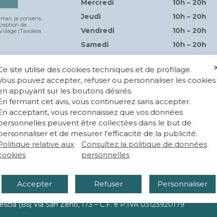
Mercredi
10h – 20h
Jeudi
10h – 20h
mail, je consens
éception de
Vendredi
10h – 20h
Village (Tavolera
Samedi
10h – 20h
Dimanche
10h – 20h
Ce site utilise des cookies techniques et de profilage.
Vous pouvez accepter, refuser ou personnaliser les cookies
en appuyant sur les boutons désirés.
En fermant cet avis, vous continuerez sans accepter.
En acceptant, vous reconnaissez que vos données
personnelles peuvent être collectées dans le but de
personnaliser et de mesurer l'efficacité de la publicité.
Politique relative aux
Consultez la politique de données
PROPRIÉTÉ
cookies
personnelles
istrativa 12084 Mondovì (CN) – Piazza G.Jemina 47 – C.F. e P.I
Accepter
Refuser
Personnaliser
MANAGEMENT
rescia (Bs) Via San Zeno, 173 – C.F. e P.IVA 03123920179