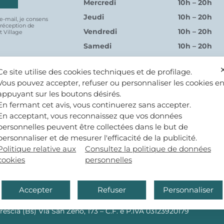
Mercredi
10h – 20h
Jeudi
10h – 20h
e-mail, je consens
(réception de
Vendredi
10h – 20h
t Village
Samedi
10h – 20h
Dimanche
10h – 20h
Ce site utilise des cookies techniques et de profilage.
Vous pouvez accepter, refuser ou personnaliser les cookies e
appuyant sur les boutons désirés.
En fermant cet avis, vous continuerez sans accepter.
En acceptant, vous reconnaissez que vos données
personnelles peuvent être collectées dans le but de
personnaliser et de mesurer l'efficacité de la publicité.
Politique relative aux
Consultez la politique de données
PROPRIÉTÉ
cookies
personnelles
istrativa 12084 Mondovì (CN) – Piazza G.Jemina 47 – C.F. e P.IV
Accepter
Refuser
Personnaliser
MANAGEMENT
rescia (Bs) Via San Zeno, 173 – C.F. e P.IVA 03123920179