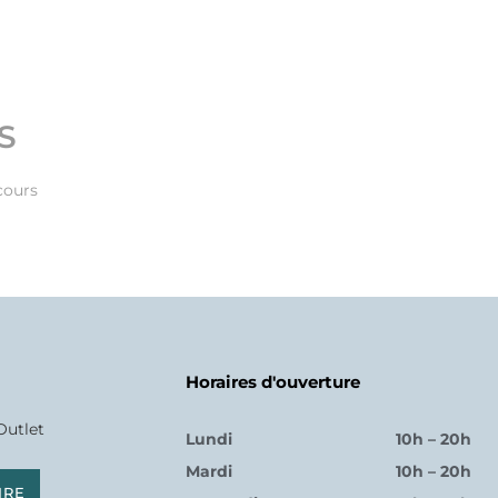
S
cours
Horaires d'ouverture
Outlet
Lundi
10h – 20h
Mardi
10h – 20h