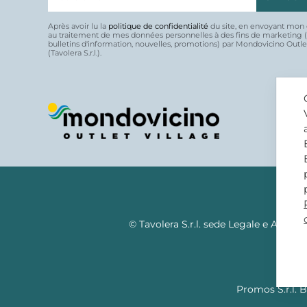
Après avoir lu la
politique de confidentialité
du site, en envoyant mon 
au traitement de mes données personnelles à des fins de marketing 
bulletins d'information, nouvelles, promotions) par Mondovicino Outle
(Tavolera S.r.l.).
© Tavolera S.r.l. sede Legale e Ammin
Promos S.r.l. B