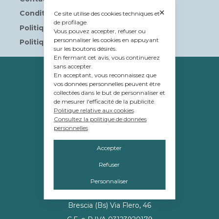
✕
Conditions d’Utilisation
Ce site utilise des cookies techniques et
de profilage.
Politique de Confidentialité
Vous pouvez accepter, refuser ou
personnaliser les cookies en appuyant
Politique de Cookies
sur les boutons désirés.
En fermant cet avis, vous continuerez
sans accepter.
PROPRIÉTÉ
En acceptant, vous reconnaissez que
vos données personnelles peuvent être
© Tavolera S.r.l.
collectées dans le but de personnaliser et
de mesurer l'efficacité de la publicité.
sede Legale e Amministrativa
Politique relative aux cookies
12084 Mondovì (CN)
Consultez la politique de données
personnelles
Piazza G.Jemina 47
C.F. e P.IVA 02809110048
Accepter
Refuser
MANAGEMENT
Personnaliser
Promos S.r.l.
Brescia (Bs) Via Flero, 46