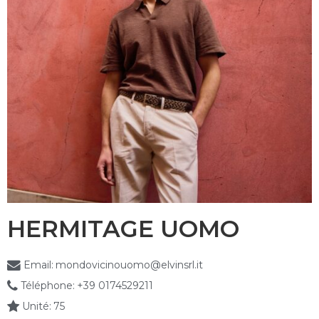
HERMITAGE UOMO
Email:
mondovicinouomo@elvinsrl.it
Téléphone:
+39 0174529211
Unité:
75