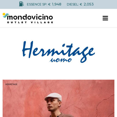
1,948
2,053
ESSENCE SP: €
DIESEL: €