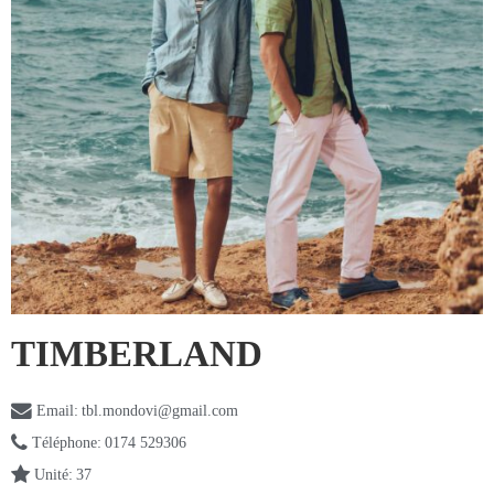
TIMBERLAND
Email:
tbl.mondovi@gmail.com
Téléphone:
0174 529306
Unité:
37