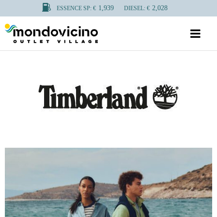
1,939
2,028
ESSENCE SP: €
DIESEL: €