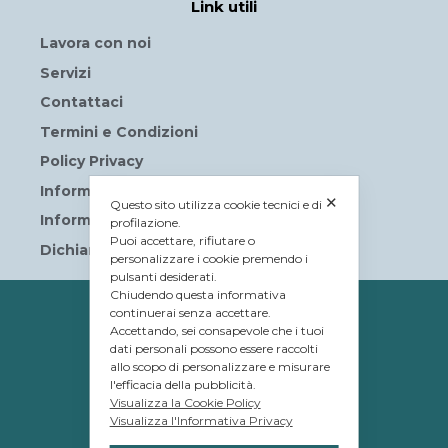
Link utili
Lavora con noi
Servizi
Contattaci
Termini e Condizioni
Policy Privacy
Informativa sui Cookies
✕
Questo sito utilizza cookie tecnici e di
Informative privacy
profilazione.
Puoi accettare, rifiutare o
Dichiarazione di accessibilità
personalizzare i cookie premendo i
pulsanti desiderati.
Chiudendo questa informativa
PROPRIETÀ
continuerai senza accettare.
Accettando, sei consapevole che i tuoi
© Tavolera S.r.l.
dati personali possono essere raccolti
allo scopo di personalizzare e misurare
sede Legale e Amministrativa
l'efficacia della pubblicità.
12084 Mondovì (CN)
Visualizza la Cookie Policy
Visualizza l'Informativa Privacy
Piazza G.Jemina 47