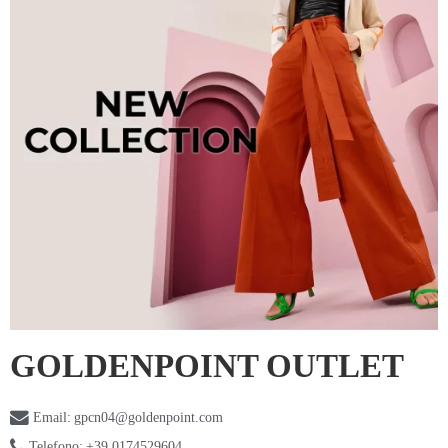
GOLDENPOINT OUTLET
Email:
gpcn04@goldenpoint.com
Telefono:
+39 0174529604