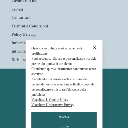
Lavora con noi
Servizi
Contattaci
Termini e Condizioni
Policy Privacy
Informativa sui Cookies
✕
Questo sito utilizza cookie tecnici e di
Informative privacy
profilazione.
Puoi accettare, rifiutare o personalizzare i cookie
Dichiarazione di accessibilità
premendo i pulsanti desiderati.
Chiudendo questa informativa continuerai senza
accettare.
PROPRIETÀ
Accettando, sei consapevole che i tuoi dati
personali possono essere raccolti allo scopo di
© Tavolera S.r.l.
personalizzare e misurare l'efficacia della
pubblicità.
sede Legale e Amministrativa
Visualizza la Cookie Policy
12084 Mondovì (CN)
Visualizza l'Informativa Privacy
Piazza G.Jemina 47
Accetta
C.F. e P.IVA 02809110048
Rifiuta