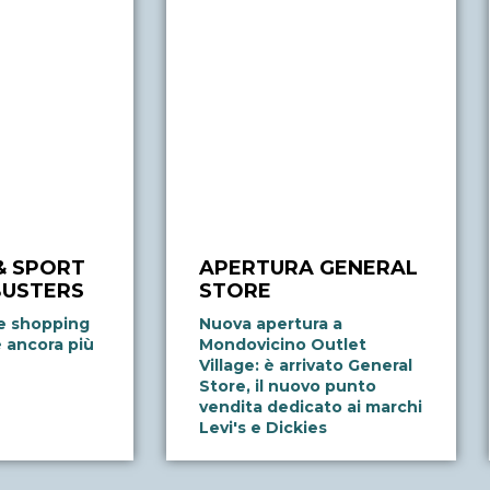
& SPORT
APERTURA GENERAL
BUSTERS
STORE
re shopping
Nuova apertura a
 è ancora più
Mondovicino Outlet
Village: è arrivato General
Store, il nuovo punto
vendita dedicato ai marchi
Levi's e Dickies