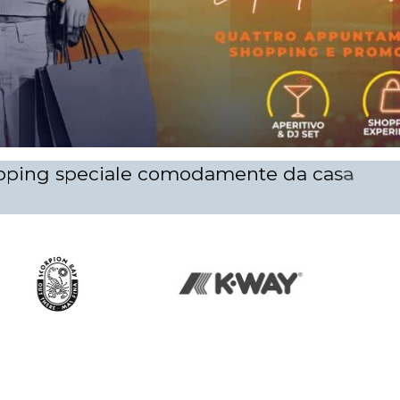
p
p
i
n
g
s
p
e
c
i
a
l
e
c
o
m
o
d
a
m
e
n
t
e
d
a
c
a
s
a
t
u
a
!