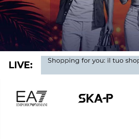
s
h
o
o
l
t
LIVE:
u