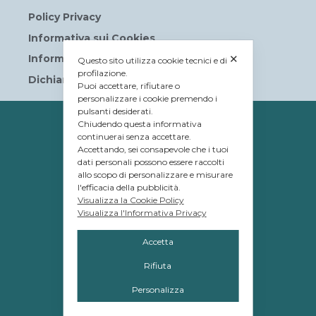
Policy Privacy
Informativa sui Cookies
✕
Informative privacy
Questo sito utilizza cookie tecnici e di
profilazione.
Dichiarazione di accessibilità
Puoi accettare, rifiutare o
personalizzare i cookie premendo i
pulsanti desiderati.
PROPRIETÀ
Chiudendo questa informativa
continuerai senza accettare.
© Tavolera S.r.l.
Accettando, sei consapevole che i tuoi
dati personali possono essere raccolti
sede Legale e Amministrativa
allo scopo di personalizzare e misurare
12084 Mondovì (CN)
l'efficacia della pubblicità.
Visualizza la Cookie Policy
Piazza G.Jemina 47
Visualizza l'Informativa Privacy
C.F. e P.IVA 02809110048
Accetta
Rifiuta
GESTIONE
Personalizza
Promos S.r.l.
Brescia (Bs) Via Flero, 46