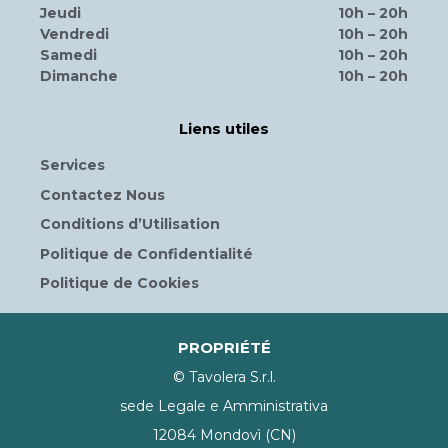
Brescia (Bs) Via Flero, 46
C.F. e P.IVA 03123920179