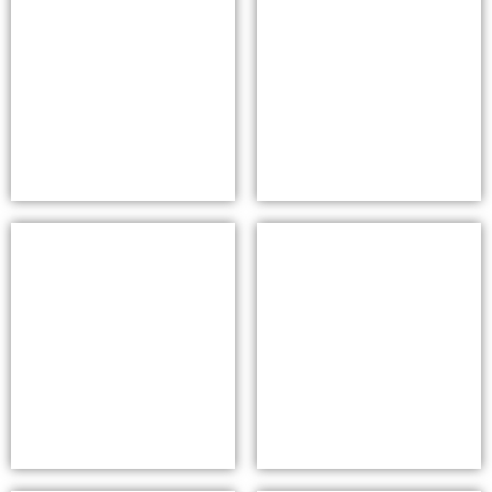
NEWSLETTER
Inscrivez-vous pour rester informé des actualités de
l’Outlet
Après avoir lu la
politique de confidentialité
du site, en envoyant mon e-mail,
je consens au traitement de mes données personnelles à des fins de
marketing (réception de bulletins d'information, nouvelles, promotions) par