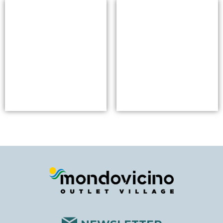
Mondovicino Outlet Village (Tavolera S.r.l.).
SUIVEZ-NOUS
Horaires d'ouverture
Lundi
10h – 20h
Mardi
10h – 20h
Mercredi
10h – 20h
Jeudi
10h – 20h
Vendredi
10h – 20h
Samedi
10h – 20h
Dimanche
10h – 20h
Liens utiles
Services