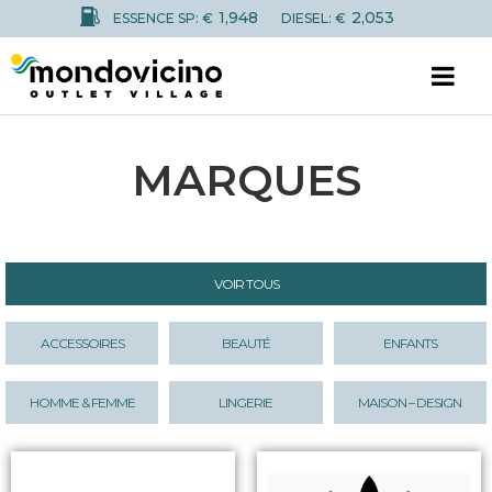
1,948
2,053
ESSENCE SP: €
DIESEL: €
MARQUES
VOIR TOUS
ACCESSOIRES
BEAUTÉ
ENFANTS
HOMME & FEMME
LINGERIE
MAISON – DESIGN