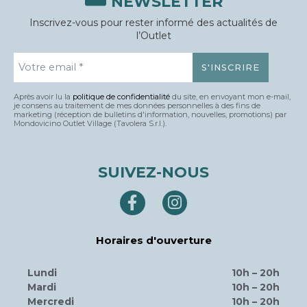
Contactez Nous
Conditions d’Utilisation
Politique de Confidentialité
Politique de Cookies
PROPRIÉTÉ
© Tavolera S.r.l.
sede Legale e Amministrativa
12084 Mondovì (CN)
Piazza G.Jemina 47
C.F. e P.IVA 02809110048
MANAGEMENT
Promos S.r.l.